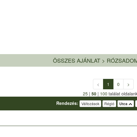
ÖSSZES AJÁNLAT
>
RÓZSADOM
<
1
0
>
25
|
50
|
100
találat oldalan
Rendezés:
Változások
Régió
Utca