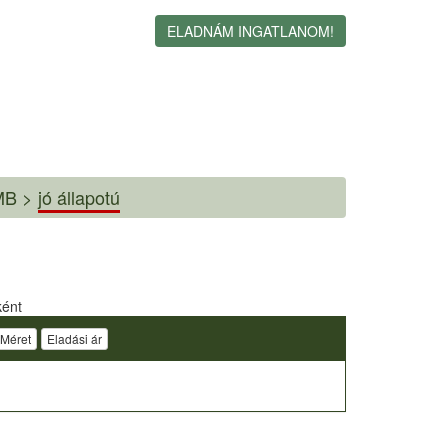
ELADNÁM INGATLANOM!
B >
jó állapotú
ként
Méret
Eladási ár