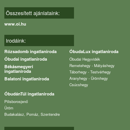
Összesített ajánlataink:
www.oi.hu
Irodáink:
Rózsadomb ingatlaniroda
ÓbudaLux ingatlaniroda
Óbudai ingatlaniroda
Óbudai Hegyvidék
Remetehegy - Mátyáshegy
Békásmegyeri
ingatlaniroda
Táborhegy - Testvérhegy
Balatoni ingatlaniroda
Aranyhegy - Ürömhegy
Csúcshegy
ÓbudánTúl ingatlaniroda
Pilisborosjenő
Üröm
Budakalász, Pomáz, Szentendre