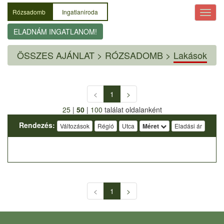
Rózsadomb
Ingatlaniroda
ELADNÁM INGATLANOM!
ÖSSZES AJÁNLAT
>
RÓZSADOMB >
Lakások
<
1
>
25
|
50
|
100
találat oldalanként
Rendezés:
Változások
Régió
Utca
Méret
Eladási ár
<
1
>