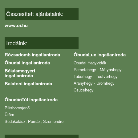
Összesített ajánlataink:
www.oi.hu
Irodáink:
Rózsadomb ingatlaniroda
ÓbudaLux ingatlaniroda
Óbudai ingatlaniroda
Óbudai Hegyvidék
Remetehegy - Mátyáshegy
Békásmegyeri
ingatlaniroda
Táborhegy - Testvérhegy
Balatoni ingatlaniroda
Aranyhegy - Ürömhegy
Csúcshegy
ÓbudánTúl ingatlaniroda
Pilisborosjenő
Üröm
Budakalász, Pomáz, Szentendre