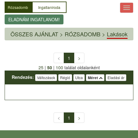
Rózsadomb
Ingatlaniroda
ELADNÁM INGATLANOM!
ÖSSZES AJÁNLAT
>
RÓZSADOMB >
Lakások
<
1
>
25
|
50
|
100
találat oldalanként
Rendezés:
Változások
Régió
Utca
Méret
Eladási ár
<
1
>