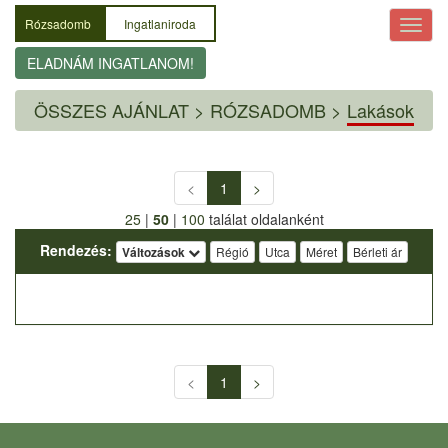
Rózsadomb
Ingatlaniroda
ELADNÁM INGATLANOM!
ÖSSZES AJÁNLAT
>
RÓZSADOMB >
Lakások
<
1
>
25
|
50
|
100
találat oldalanként
Rendezés:
Változások
Régió
Utca
Méret
Bérleti ár
<
1
>