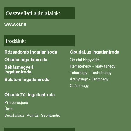
Összesített ajánlataink:
www.oi.hu
Irodáink:
Rózsadomb ingatlaniroda
ÓbudaLux ingatlaniroda
Óbudai ingatlaniroda
Óbudai Hegyvidék
Remetehegy - Mátyáshegy
Békásmegyeri
ingatlaniroda
Táborhegy - Testvérhegy
Balatoni ingatlaniroda
Aranyhegy - Ürömhegy
Csúcshegy
ÓbudánTúl ingatlaniroda
Pilisborosjenő
Üröm
Budakalász, Pomáz, Szentendre