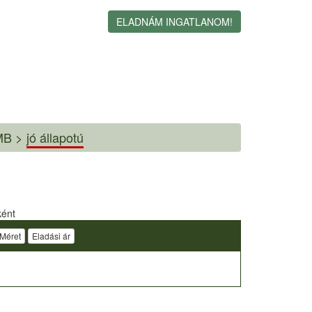
ELADNÁM INGATLANOM!
B >
jó állapotú
ként
Méret
Eladási ár