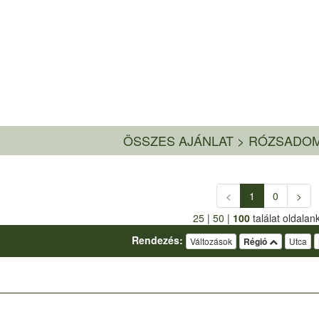
ÖSSZES AJÁNLAT
>
RÓZSADOM
<
1
0
>
25
|
50
|
100
találat oldalan
Rendezés:
Változások
Régió
Utca