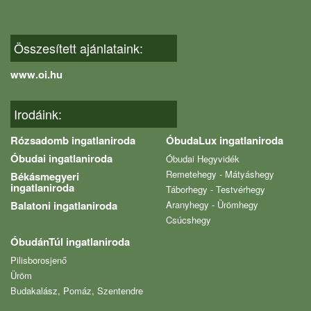
Összesített ajánlataink:
www.oi.hu
Irodáink:
Rózsadomb ingatlaniroda
ÓbudaLux ingatlaniroda
Óbudai ingatlaniroda
Óbudai Hegyvidék
Remetehegy - Mátyáshegy
Békásmegyeri
ingatlaniroda
Táborhegy - Testvérhegy
Balatoni ingatlaniroda
Aranyhegy - Ürömhegy
Csúcshegy
ÓbudánTúl ingatlaniroda
Pilisborosjenő
Üröm
Budakalász, Pomáz, Szentendre