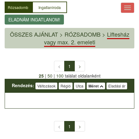
Rózsadomb
Ingatlaniroda
ELADNÁM INGATLANOM!
ÖSSZES AJÁNLAT
>
RÓZSADOMB >
Liftesház
vagy max. 2. emeleti
<
1
>
25
|
50
|
100
találat oldalanként
Rendezés:
Változások
Régió
Utca
Méret
Eladási ár
<
1
>