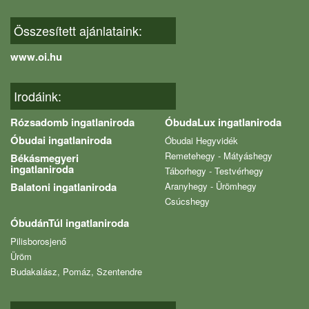
Összesített ajánlataink:
www.oi.hu
Irodáink:
Rózsadomb ingatlaniroda
ÓbudaLux ingatlaniroda
Óbudai ingatlaniroda
Óbudai Hegyvidék
Remetehegy - Mátyáshegy
Békásmegyeri
ingatlaniroda
Táborhegy - Testvérhegy
Balatoni ingatlaniroda
Aranyhegy - Ürömhegy
Csúcshegy
ÓbudánTúl ingatlaniroda
Pilisborosjenő
Üröm
Budakalász, Pomáz, Szentendre