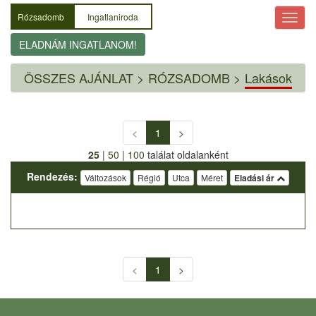
Rózsadomb
Ingatlaniroda
ELADNÁM INGATLANOM!
ÖSSZES AJÁNLAT
>
RÓZSADOMB >
Lakások
<
1
>
25
|
50
|
100
találat oldalanként
Rendezés:
Változások
Régió
Utca
Méret
Eladási ár
<
1
>