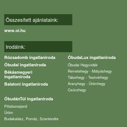
Összesített ajánlataink:
www.oi.hu
Irodáink:
Rózsadomb ingatlaniroda
ÓbudaLux ingatlaniroda
Óbudai ingatlaniroda
Óbudai Hegyvidék
Remetehegy - Mátyáshegy
Békásmegyeri
ingatlaniroda
Táborhegy - Testvérhegy
Balatoni ingatlaniroda
Aranyhegy - Ürömhegy
Csúcshegy
ÓbudánTúl ingatlaniroda
Pilisborosjenő
Üröm
Budakalász, Pomáz, Szentendre