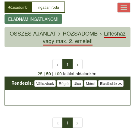
Rózsadomb
Ingatlaniroda
ELADNÁM INGATLANOM!
ÖSSZES AJÁNLAT
>
RÓZSADOMB >
Liftesház
vagy max. 2. emeleti
<
1
>
25
|
50
|
100
találat oldalanként
Rendezés:
Változások
Régió
Utca
Méret
Eladási ár
<
1
>